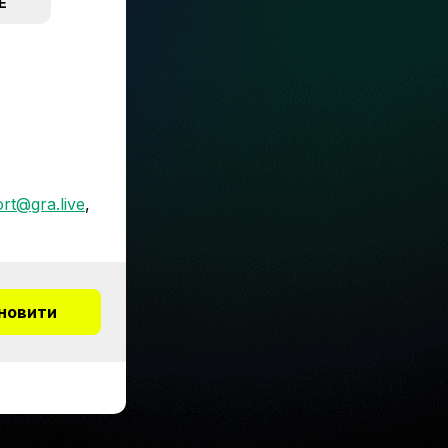
E
rt@gra.live
,
новити