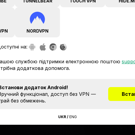
IBE
TUNNELBEAR
TOUCH VPN
HIDE.M
VPN
NORDVPN
доступні на:
 нашою службою підтримки електронною поштою
suppo
отрібна додаткова допомога.
Встанови додаток Android!
Зручний функціонал, доступ без VPN —
Вста
грай без обмежень.
UKR
/
ENG