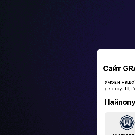
Сайт GRA
Умови нашої
регіону. Щоб
Найпопу