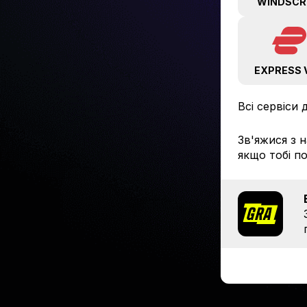
WINDSCR
EXPRESS 
Всі сервіси 
Зв'яжися з
якщо тобі п